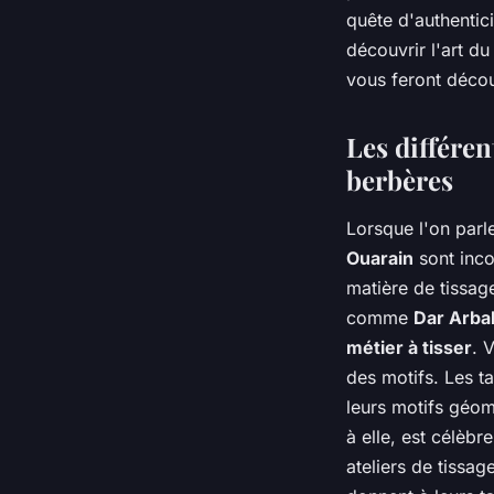
quête d'authentic
découvrir l'art du
vous feront découv
Les différen
berbères
Lorsque l'on parl
Ouarain
sont inco
matière de tissag
comme
Dar Arba
métier à tisser
. 
des motifs. Les t
leurs motifs géom
à elle, est célèbr
ateliers de tissag