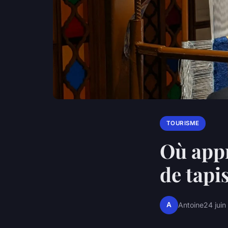
TOURISME
Où appr
de tapi
A
Antoine
24 jui