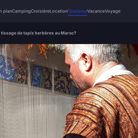
n plan
Camping
Croisière
Location
Tourisme
Vacance
Voyage
 tissage de tapis berbères au Maroc?