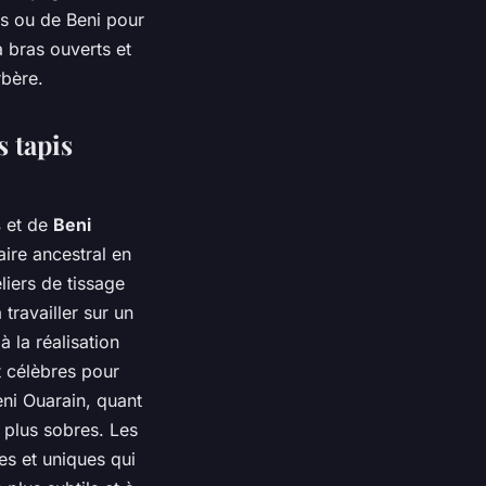
as ou de Beni pour
à bras ouverts et
rbère.
s tapis
s
et de
Beni
ire ancestral en
liers de tissage
travailler sur un
à la réalisation
t célèbres pour
eni Ouarain, quant
s plus sobres. Les
es et uniques qui