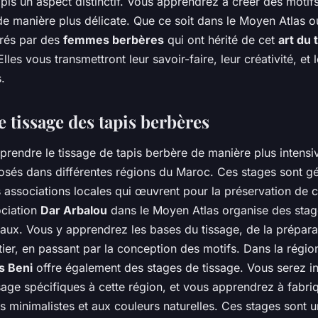
pis un aspect distinctif. Vous apprendrez à créer des motifs 
e de manière plus délicate. Que ce soit dans le Moyen Atlas o
rés par des
femmes berbères
qui ont hérité de cet
art du 
lles vous transmettront leur savoir-faire, leur créativité, et
.
e tissage des tapis berbères
prendre le tissage de tapis berbère de manière plus intensi
osés dans différentes régions du Maroc. Ces stages sont g
 associations locales qui œuvrent pour la préservation de ce
ociation
Dar Arbalou
dans le Moyen Atlas organise des stag
eaux. Vous y apprendrez les bases du tissage, de la préparat
tier, en passant par la conception des motifs. Dans la régio
s Beni
offre également des stages de tissage. Vous serez in
sage spécifiques à cette région, et vous apprendrez à fabri
s minimalistes et aux couleurs naturelles. Ces stages sont u