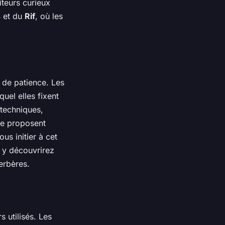
iteurs curieux
s
et du
Rif
, où les
 de patience. Les
quel elles fixent
s techniques,
age proposent
s initier à cet
 y découvrirez
erbères.
s utilisés. Les