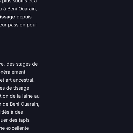
plus subtils et à
u à Beni Ouarain,
tissage
depuis
 leur passion pour
ve, des stages de
énéralement
t art ancestral.
es de tissage
ion de la laine au
n de Beni Ouarain,
itiés à des
quer des tapis
ne excellente