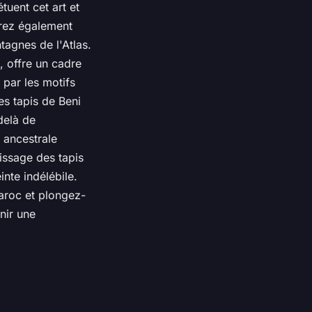
tuent cet art et
urez également
agnes de l'Atlas.
, offre un cadre
 par les motifs
es tapis de Beni
delà de
 ancestrale
issage des tapis
inte indélébile.
aroc et plongez-
nir une